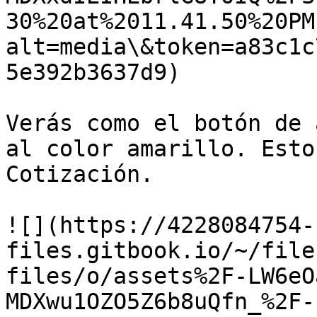
30%20at%2011.41.50%20PM
alt=media\&token=a83c1c
5e392b3637d9)

Verás como el botón de 
al color amarillo. Esto
Cotización.

![](https://4228084754-
files.gitbook.io/~/file
files/o/assets%2F-LW6eO
MDXwu1OZO5Z6b8uQfn_%2F-