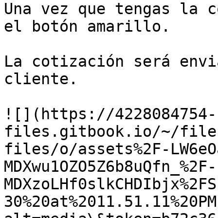
Una vez que tengas la c
el botón amarillo.

La cotización será envi
cliente.

![](https://4228084754-
files.gitbook.io/~/file
files/o/assets%2F-LW6eO
MDXwu1OZO5Z6b8uQfn_%2F-
MDXzoLHf0slkCHDIbjx%2FS
30%20at%2011.51.11%20PM