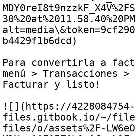
MDY0reI8t9nzzkF_X4V%2FS
30%20at%2011.58.40%20PM
alt=media\&token=9cf290
b4429f1b6dcd)

Para convertirla a fact
menú > Transacciones > 
Facturar y listo!

![](https://4228084754-
files.gitbook.io/~/file
files/o/assets%2F-LW6eO