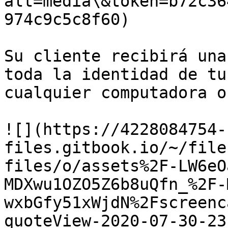
alt=media\&token=b72c36
974c9c5c8f60)

Su cliente recibirá una
toda la identidad de tu
cualquier computadora o
![](https://4228084754-
files.gitbook.io/~/file
files/o/assets%2F-LW6eO
MDXwu1OZO5Z6b8uQfn_%2F-
wxbGfy51xWjdN%2Fscreenc
quoteView-2020-07-30-23