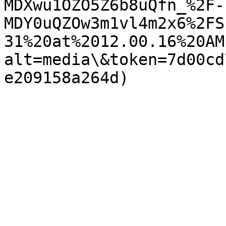
MDXwu1OZO5Z6b8uQfn_%2F-
MDY0uQZOw3m1vl4m2x6%2FS
31%20at%2012.00.16%20AM
alt=media\&token=7d00cd