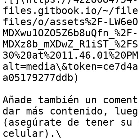
files.gitbook.io/~/file
files/o/assets%2F-LW6eO
MDXwu1OZO5Z6b8uQfn_%2F-
MDXz8b_mXDwZ_R1iST_%2FS
30%20at%2011.46.01%20PM
alt=media\&token=ce7d4a
a05179277ddb)

Añade también un coment
dar más contenido, lueg
(asegúrate de tener su 
celular).\
