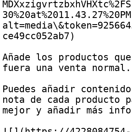
MDXxzigvrtzbxhVHXtc%2FS
30%20at%2011.43.27%20PM
alt=media\&token=925664
ce49cc052ab7)

Añade los productos que
fuera una venta normal.

Puedes añadir contenido
nota de cada producto p
mejor y añadir más info
![](https://4228084754-