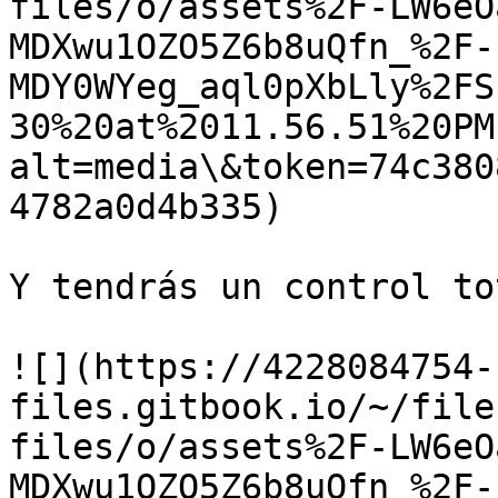
files/o/assets%2F-LW6eO
MDXwu1OZO5Z6b8uQfn_%2F-
MDY0WYeg_aql0pXbLly%2FS
30%20at%2011.56.51%20PM
alt=media\&token=74c380
4782a0d4b335)

Y tendrás un control to
![](https://4228084754-
files.gitbook.io/~/file
files/o/assets%2F-LW6eO
MDXwu1OZO5Z6b8uQfn_%2F-