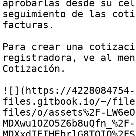
aprobarlas desde su cel
seguimiento de las coti
facturas.

Para crear una cotizaci
registradora, ve al men
Cotización.

![](https://4228084754-
files.gitbook.io/~/file
files/o/assets%2F-LW6eO
MDXwu1OZO5Z6b8uQfn_%2F-
MDXxdIEIHEbrlG8TOIQ%2FS