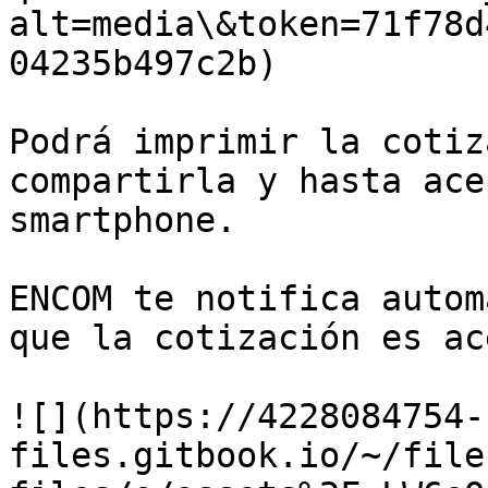
alt=media\&token=71f78d
04235b497c2b)

Podrá imprimir la cotiz
compartirla y hasta ace
smartphone.

ENCOM te notifica autom
que la cotización es ac
![](https://4228084754-
files.gitbook.io/~/file