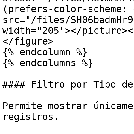
(prefers-color-scheme: 
src="/files/SH06badmHr9
width="205"></picture><
</figure>

{% endcolumn %}

{% endcolumns %}

#### Filtro por Tipo de
Permite mostrar únicame
registros.
