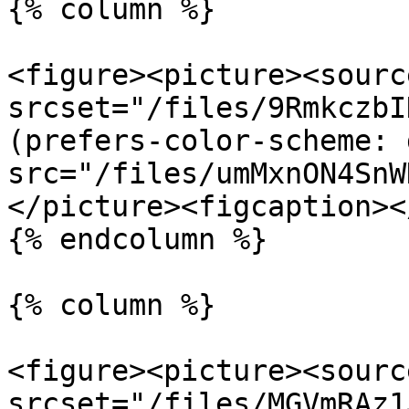
{% column %}

<figure><picture><source
srcset="/files/9RmkczbI
(prefers-color-scheme: 
src="/files/umMxnON4SnW
</picture><figcaption><
{% endcolumn %}

{% column %}

<figure><picture><source
srcset="/files/MGVmRAz1