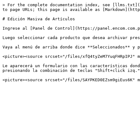
> For the complete documentation index, see [llms.txt](
to page URLs; this page is available as [Markdown](http
# Edición Masiva de Artículos

Ingrese al [Panel de Control](https://panel.encom.com.p
Luego seleccionar cada producto que desea archivar pres
Vaya al menú de arriba donde dice **Seleccionados** y p
<picture><source srcset="/files/xfQ4tyZeM7YuqFHRpIPJ" m
Le aparecerá un formulario con las características dond
presionando la combinación de teclas "Shift+click izq."
