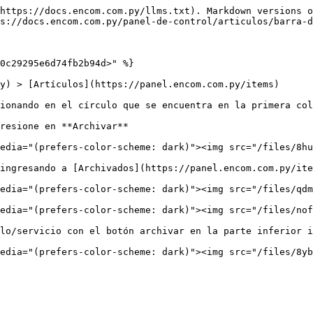
https://docs.encom.com.py/llms.txt). Markdown versions o
s://docs.encom.com.py/panel-de-control/articulos/barra-d
0c29295e6d74fb2b94d>" %}

y) > [Artículos](https://panel.encom.com.py/items)

ionando en el círculo que se encuentra en la primera col
resione en **Archivar**

edia="(prefers-color-scheme: dark)"><img src="/files/8hu
ingresando a [Archivados](https://panel.encom.com.py/ite
edia="(prefers-color-scheme: dark)"><img src="/files/qdm
edia="(prefers-color-scheme: dark)"><img src="/files/nof
lo/servicio con el botón archivar en la parte inferior i