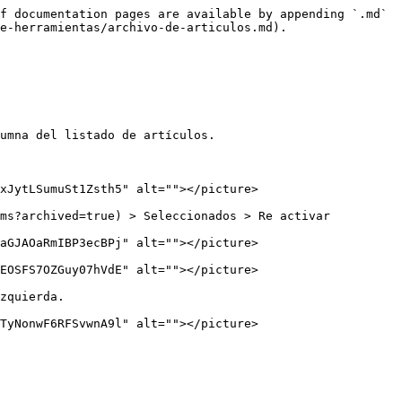
f documentation pages are available by appending `.md` 
e-herramientas/archivo-de-articulos.md).

umna del listado de artículos.

xJytLSumuSt1Zsth5" alt=""></picture>

ms?archived=true) > Seleccionados > Re activar

aGJAOaRmIBP3ecBPj" alt=""></picture>

EOSFS7OZGuy07hVdE" alt=""></picture>

zquierda.
