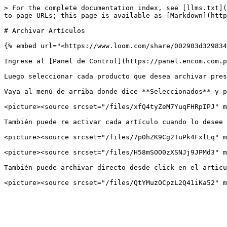
> For the complete documentation index, see [llms.txt](
to page URLs; this page is available as [Markdown](http
# Archivar Artículos

{% embed url="<https://www.loom.com/share/002903d329834
Ingrese al [Panel de Control](https://panel.encom.com.p
Luego seleccionar cada producto que desea archivar pres
Vaya al menú de arriba donde dice **Seleccionados** y p
<picture><source srcset="/files/xfQ4tyZeM7YuqFHRpIPJ" m
También puede re activar cada artículo cuando lo desee 
<picture><source srcset="/files/7p0hZK9Cg2TuPk4FxlLq" m
<picture><source srcset="/files/H58mSOO0zXSNJj9JPMd3" m
También puede archivar directo desde click en el articu