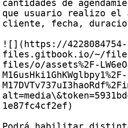
cantidades de agendamie
que usuario realizo el 
cliente, fecha, duracio
![](https://4228084754-
files.gitbook.io/~/file
files/o/assets%2F-LW6eO
M16usHki1GhKWglbpy1%2F-
M17DVTv737uI3haoRdf%2Fi
alt=media\&token=5931bd
1e87fc4cf2ef)

Podrá habilitar distint